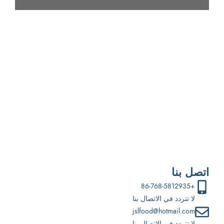
إذا كنت مهتمًا بتطوير منتج جديد للوجبات الخفيفة,
يُرجى مراسلتنا عبر البريد الإلكتروني ويمكننا مناقشة إنشاء منتج
مخصص للوجبات الخفيفة لك.
اتصل بنا
+86-768-5812935
لا تتردد في الاتصال بنا
jslfood@hotmail.com
لا تتردد في الاتصال بنا