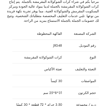
مرحباً بكم في شراء كرات الشوكولاتة المقرمشة بالجملة. يتم إنتاج
كرات الشوكولاتة المقرمشة بالجملة لدينا بمواد عالية الجودة ومركز
البسكويت المقرمش والشوكولاتة الغنية، مما يوفر تجربة نكهة فريدة
من نوعها. تلبي خدمات التغليف المخصصة متطلباتك الشخصية، وتتيح
لك خصومات الجملة بالجملة الاستمتاع بمزيد من الراحة.
الشركة المصنعة
الفاكهة المحظوظة
رقم الموديل.
JXG48
النوع
كرات الشوكولاتة المقرمشة
التعبئة والتغليف
تعبئة الأكياس
المواصفات
30 كيساً
حجم الكرتون
31*8*25 سم
ن.و / مجموعة
3.50 جرام * 72 قطعة * 30 كيسًا