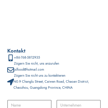
senden Sie uns bitte eine E-Mail, damit wir ein individuelles
Snackprodukt für Sie erstellen können.
Kontakt
+86-768-5812935
Zögern Sie nicht, uns anzurufen
jslfood@hotmail.com
Zögern Sie nicht uns zu kontaktieren
N0.9 Changlu Street, Caiwen Road, Chaoan District,
Chaozhou, Guangdong Province, CHINA