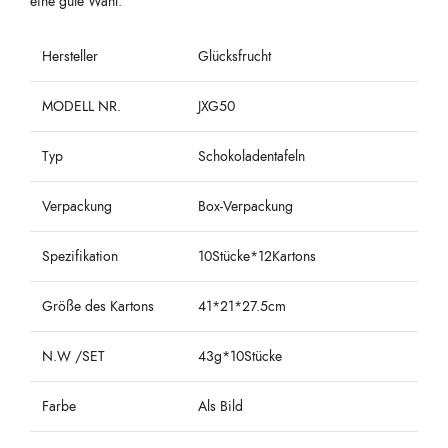
eine gute Wahl.
Hersteller
Glücksfrucht
MODELL NR.
JXG50
Typ
Schokoladentafeln
Verpackung
Box-Verpackung
Spezifikation
10Stücke*12Kartons
Größe des Kartons
41*21*27.5cm
N.W /SET
43g*10Stücke
Farbe
Als Bild