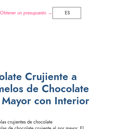
Obtener un presupuesto →
ES
late Crujiente a
melos de Chocolate
 Mayor con Interior
las crujientes de chocolate
las de chocolate crujiente al por mayor. El