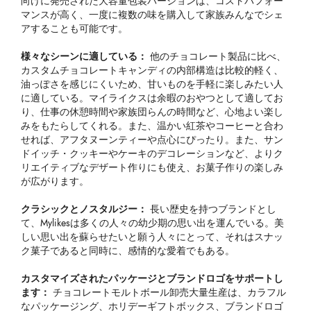
向けに発売された大容量包装バージョンは、コストパフォー
マンスが高く、一度に複数の味を購入して家族みんなでシェ
アすることも可能です。
様々なシーンに適している：
他のチョコレート製品に比べ、
カスタムチョコレートキャンディの内部構造は比較的軽く、
油っぽさを感じにくいため、甘いものを手軽に楽しみたい人
に適している。マイライクスは余暇のおやつとして適してお
り、仕事の休憩時間や家族団らんの時間など、心地よい楽し
みをもたらしてくれる。また、温かい紅茶やコーヒーと合わ
せれば、アフタヌーンティーや点心にぴったり。また、サン
ドイッチ・クッキーやケーキのデコレーションなど、よりク
リエイティブなデザート作りにも使え、お菓子作りの楽しみ
が広がります。
クラシックとノスタルジー：
長い歴史を持つブランドとし
て、Mylikesは多くの人々の幼少期の思い出を運んでいる。美
しい思い出を蘇らせたいと願う人々にとって、それはスナッ
ク菓子であると同時に、感情的な愛着でもある。
カスタマイズされたパッケージとブランドロゴをサポートし
ます：
チョコレートモルトボール卸売大量生産は、カラフル
なパッケージング、ホリデーギフトボックス、ブランドロゴ