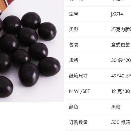
型号
JXG14
类型
巧克力脆
包装
盒式包装
规格
30 袋*2
纸箱尺寸
49*40.5
N.W /SET
12 克*30
颜色
黑暗
订购数量
500 纸箱