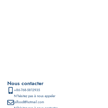
Si vous êtes intéressé par le développement d'un nouveau
produit de grignotage,
veuillez nous envoyer un courriel et nous pourrons
discuter plus en détail de la création d'un produit snack
personnalisé pour vous.
Nous contacter
+86-768-5812935
N'hésitez pas à nous appeler
jslfood@hotmail.com