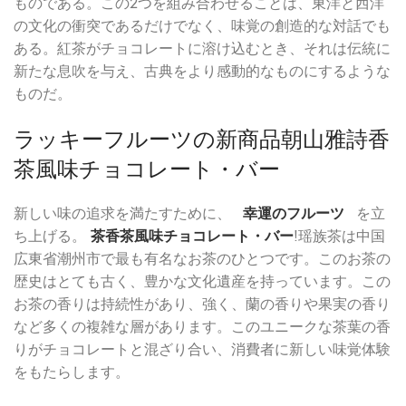
ものである。この2つを組み合わせることは、東洋と西洋
の文化の衝突であるだけでなく、味覚の創造的な対話でも
ある。紅茶がチョコレートに溶け込むとき、それは伝統に
新たな息吹を与え、古典をより感動的なものにするような
ものだ。
ラッキーフルーツの新商品朝山雅詩香
茶風味チョコレート・バー
新しい味の追求を満たすために、
幸運のフルーツ
を立
ち上げる。
茶香茶風味チョコレート・バー
!瑶族茶は中国
広東省潮州市で最も有名なお茶のひとつです。このお茶の
歴史はとても古く、豊かな文化遺産を持っています。この
お茶の香りは持続性があり、強く、蘭の香りや果実の香り
など多くの複雑な層があります。このユニークな茶葉の香
りがチョコレートと混ざり合い、消費者に新しい味覚体験
をもたらします。