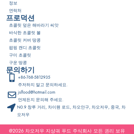
정보
연락처
프로덕션
초콜릿 덮은 해바라기 씨앗
바삭한 초콜릿 볼
초콜릿 커버 땅콩
팝핑 캔디 초콜릿
구미 초콜릿
구운 땅콩
문의하기
+86-768-5812935
주저하지 말고 문의하세요.
jslfood@hotmail.com
언제든지 문의해 주세요.
N0.9 창루 거리, 차이웬 로드, 차오안구, 차오저우, 중국, 차
오저우
@2026
차오저우 지샹궈 푸드
주식회사 모든 권리 보유